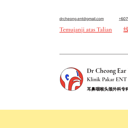
drcheong.ent@gmail.com
+607
Temujanji atas Talian
Dr Cheong Ear 
Klinik Pakar ENT 
耳鼻咽喉头颈外科专