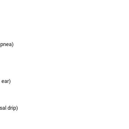
apnea)
 ear)
al drip)