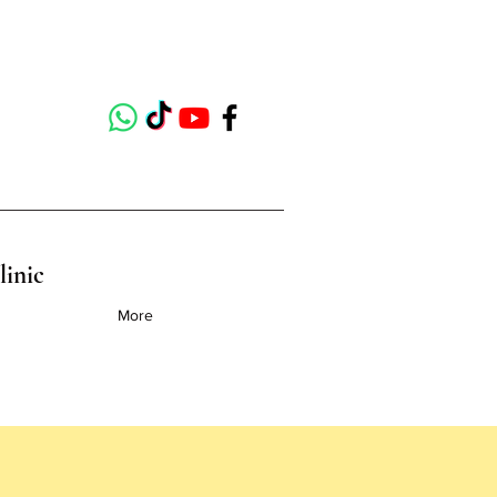
linic
More