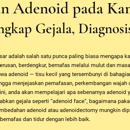
n Adenoid pada Ka
gkap Gejala, Diagnos
r adalah salah satu punca paling biasa mengapa k
erusan, berdengkur, bernafas melalui mulut dan masal
wa adenoid — tisu kecil yang tersembunyi di bahagi
gga menjejaskan pernafasan, perkembangan wajah da
ini, anda akan mempelajari apa sebenarnya adenoid
bkan gejala seperti “adenoid face”, bagaimana pa
pembedahan adenoid atau adenoidectomy mungkin dip
ernafas dan tidur dengan lebih baik.