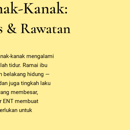
nak-Kanak:
is & Rawatan
anak-kanak mengalami
ah tidur. Ramai ibu
an belakang hidung —
n juga tingkah laku
 yang membesar,
kar ENT membuat
erlukan untuk