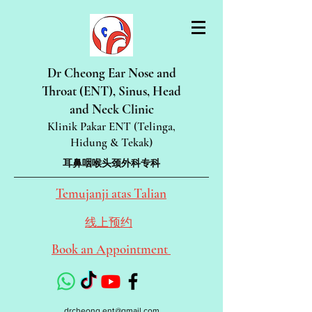
Dr Cheong Ear Nose and
Throat (ENT), Sinus, Head
and Neck Clinic
Klinik Pakar ENT (Telinga,
Hidung & Tekak)
耳鼻咽喉头颈外科专科
Temujanji atas Talian
线上预约
Book an Appointment
drcheong.ent@gmail.com