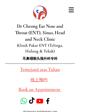
Dr Cheong Ear Nose and
Throat (ENT), Sinus, Head
and Neck Clinic
Klinik Pakar ENT (Telinga,
Hidung & Tekak)
耳鼻咽喉头颈外科专科
Temujanji atas Talian
线上预约
Book an Appointment
drcheong.ent@gmail.com