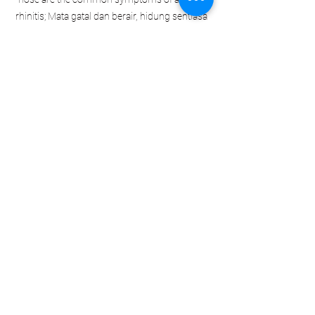
rhinitis; Mata gatal dan berair, hidung sentiasa 
berhingus yang jernih, adalah antara tanda-
tanda kerap alergi hidung.
See All
Recent Posts