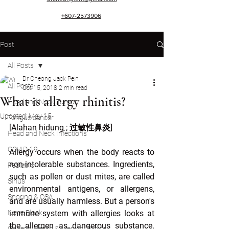
+607-2573906
Post
All Posts
Dr Cheong Jack Pein
All Posts
Oct 15, 2018
2 min read
What is allergy rhinitis?
Head and Neck Tumor
Updated:
May 15
Tongue cancer
[Alahan hidung ; 过敏性鼻炎]
Head and Neck Infections
COVID-19
Allergy occurs when the body reacts to 
non-intolerable substances. Ingredients, 
Pediatric
such as pollen or dust mites, are called 
Sinus
environmental antigens, or allergens, 
Snoring & OSA
and are usually harmless. But a person's 
Nose Block
immune system with allergies looks at 
the allergen as dangerous substance. 
General Health & Medical Topics